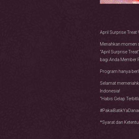
April Surprise Treat !
Meriahkan momen sp
“April Surprise Tre
bagi Anda Member P
Program hanya berl
Selamat memeriahka
Indonesia!
“Habis Gelap Terbit
#PakaiBatikYaDana
*Syarat dan Ketentu